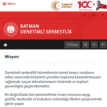
Menü
ENG
TR
BATMAN DENETİMLİ SERBESTLİK
BATMAN
DENETİMLİ SERBESTLİK
DENETİMLİ SERBESTLİK
A-
A+
Paylaş
Hakkımızda
Vizyon
Misyon
Misyon
FAALİYETLERİMİZ
Denetimli serbestlik hizmetlerinin temel amacı; cezaların
Kamu Yararına Çalışma
infazı sürecinde bireylerin yeniden topluma kazandırılmasını
sağlamak, suçun tekrarlanmasını önlemek ve toplum
Adalet Ormanları
güvenliğini güçlendirmektir.
Koruma Kurulları
Bu doğrultuda tüm personelimiz; insan onuruna saygı,
Kendi İşini Kurma
gizlilik, tarafsızlık ve hukukun üstünlüğü ilkeleri çerçevesinde
Bağımlılıkla Mücadele
görev yapar.