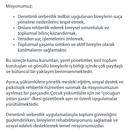
Çocuk Hizmetleri
Misyonumuz;
Elektronik İzleme
Denetimli serbestlik tedbiri uygulanan bireylerin suça
İyileştirme Çalışmaları
yönelme nedenlerini tespit etmek,
Manevi Rehberlik
Onlara rehberlik ederek bireysel sorumluluk ve
toplumsal bilinç kazandırmak,
PROJELER
Yeniden suç işlemelerini önlemek,
Toplumsal yaşama üretken ve aktif bireyler olarak
Genel Bilgi
katılmalarını sağlamaktır.
Yürütülen Projeler
Bu süreçte kamu kurumları, yerel yönetimler, sivil toplum
GÖNÜLLÜ OL
kuruluşları ve gönüllü bireylerle iş birliği içinde çok paydaşlı
ve bütüncül bir yaklaşım benimsenmektedir.
İletişim
Ayrıca; yükümlülere yönelik mesleki eğitim, sosyal destek ve
psikolojik rehberlik hizmetleri sunmak da misyonumuzun
ayrılmaz bir parçasıdır. Çocuk yükümlüler için ise “çocuğun
üstün yararı” ilkesi gözetilerek ayrı ve özenli uygulamalar
yürütülmektedir.
Denetimli serbestlik uygulamalarıyla toplum güvenliğini
güçlendirirken, bireylerin rehabilitasyonunu sağlamak ve
sosyal adaleti desteklemek temel misyonumuzdur.